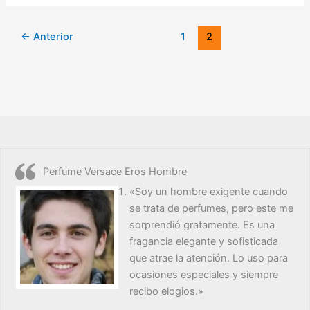
←
Anterior
1
2
Perfume Versace Eros Hombre
«Soy un hombre exigente cuando
se trata de perfumes, pero este me
sorprendió gratamente. Es una
fragancia elegante y sofisticada
que atrae la atención. Lo uso para
ocasiones especiales y siempre
recibo elogios.»