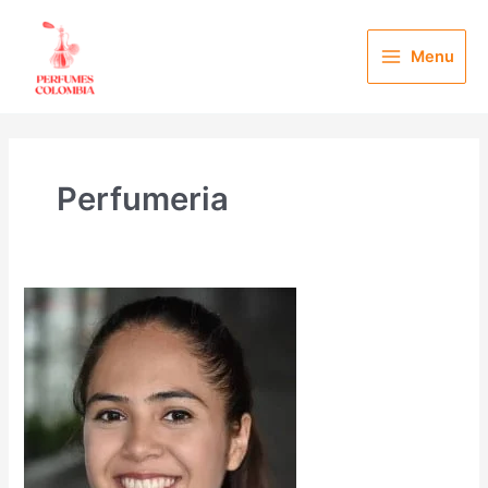
Ir
al
Menu
contenido
Perfumeria
Perfume
Ralph
de
Ralph
Lauren