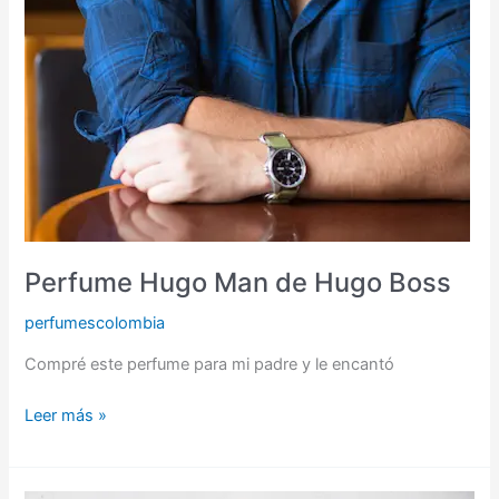
Perfume Hugo Man de Hugo Boss
perfumescolombia
Compré este perfume para mi padre y le encantó
Leer más »