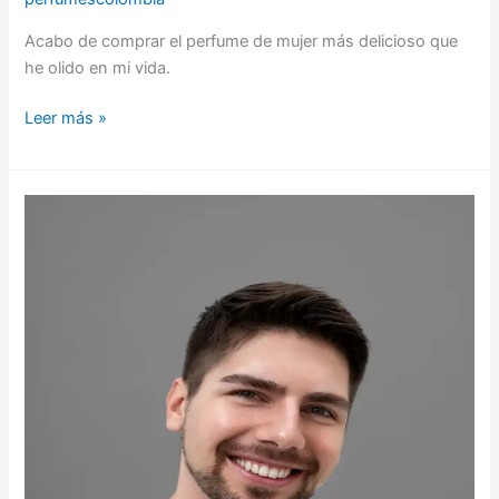
Acabo de comprar el perfume de mujer más delicioso que
he olido en mi vida.
Leer más »
Perfume
Sauvage
de
Dior