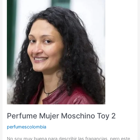
Perfume
Mujer
Moschino
Toy
2
Perfume Mujer Moschino Toy 2
perfumescolombia
No soy muy buena para describir las fragancias, pero este