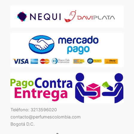
TikTok
Facebook
Instagram
Teléfono: 3213596020
contacto@perfumescolombia.com
Bogotá D.C.