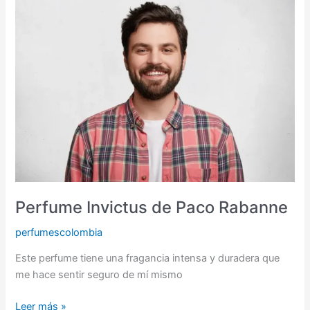
Perfume
Invictus
de
Paco
Rabanne
Perfume Invictus de Paco Rabanne
perfumescolombia
Este perfume tiene una fragancia intensa y duradera que
me hace sentir seguro de mí mismo
Leer más »