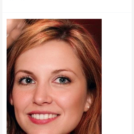
Perfume
Bvlgari
Man
de
Hombre