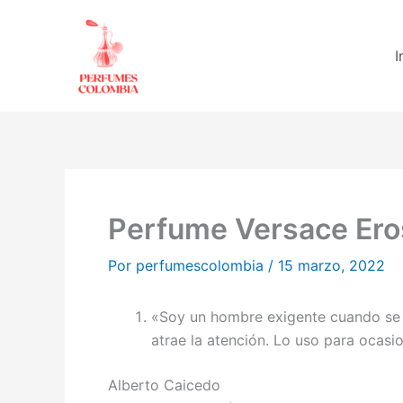
Ir
al
I
contenido
Perfume Versace Er
Por
perfumescolombia
/
15 marzo, 2022
«Soy un hombre exigente cuando se t
atrae la atención. Lo uso para ocasi
Alberto Caicedo