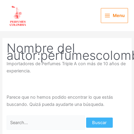
Ir
Buscar
al
por:
Menu
contenido
Nombre del
autor:perfumescolom
Importadores de Perfumes Triple A con más de 10 años de
experiencia.
Parece que no hemos podido encontrar lo que estás
buscando. Quizá pueda ayudarte una búsqueda.