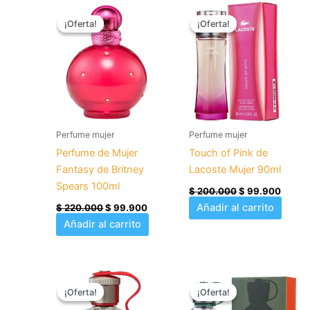
El
El
El
El
precio
precio
precio
precio
¡Oferta!
¡Oferta!
¡Oferta!
¡Oferta!
original
actual
original
actual
era:
es:
era:
es:
$ 220.000.
$ 99.900.
$ 200.000.
$ 99.
Perfume mujer
Perfume mujer
Perfume de Mujer
Touch of Pink de
Fantasy de Britney
Lacoste Mujer 90ml
Spears 100ml
$
200.000
$
99.900
Añadir al carrito
$
220.000
$
99.900
Añadir al carrito
El
El
El
El
precio
precio
precio
precio
¡Oferta!
¡Oferta!
¡Oferta!
¡Oferta!
original
actual
original
actual