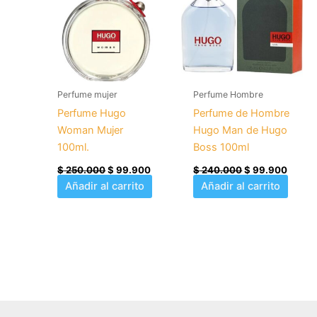
era:
es:
era:
es:
$ 250.000.
$ 99.900.
$ 240.000.
$ 99.
Perfume mujer
Perfume Hombre
Perfume Hugo
Perfume de Hombre
Woman Mujer
Hugo Man de Hugo
100ml.
Boss 100ml
$
250.000
$
99.900
$
240.000
$
99.900
Añadir al carrito
Añadir al carrito