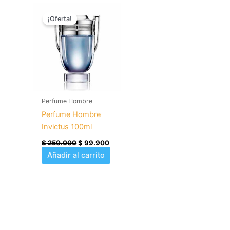
El
El
precio
precio
¡Oferta!
original
actual
era:
es:
$ 250.000.
$ 99.900.
Perfume Hombre
Perfume Hombre
Invictus 100ml
$
250.000
$
99.900
Añadir al carrito