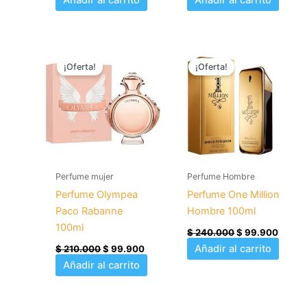
El
El
El
El
precio
precio
precio
precio
¡Oferta!
¡Oferta!
original
actual
original
actual
era:
es:
era:
es:
$ 210.000.
$ 99.900.
$ 240.000.
$ 99.
Perfume mujer
Perfume Hombre
Perfume Olympea
Perfume One Million
Paco Rabanne
Hombre 100ml
100ml
$
240.000
$
99.900
Añadir al carrito
$
210.000
$
99.900
Añadir al carrito