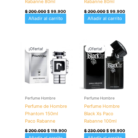
Rabanne 80ml
Rabanne 80ml
$
200.000
$
99.900
$
200.000
$
99.900
Añadir al carrito
Añadir al carrito
El
El
El
El
precio
precio
precio
precio
¡Oferta!
¡Oferta!
original
actual
original
actual
era:
es:
era:
es:
$ 200.000.
$ 119.900.
$ 230.000.
$ 99.
Perfume Hombre
Perfume Hombre
Perfume de Hombre
Perfume Hombre
Phantom 150ml
Black Xs Paco
Paco Rabanne
Rabanne 100ml
$
200.000
$
119.900
$
230.000
$
99.900
Añadir al carrito
Añadir al carrito