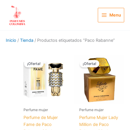
Ir
al
Menu
contenido
Inicio
/
Tienda
/ Productos etiquetados “Paco Rabanne”
El
El
El
El
precio
precio
precio
precio
¡Oferta!
¡Oferta!
original
actual
original
actual
era:
es:
era:
es:
$ 200.000.
$ 99.900.
$ 200.000.
$ 99.
Perfume mujer
Perfume mujer
Perfume de Mujer
Perfume Mujer Lady
Fame de Paco
Million de Paco