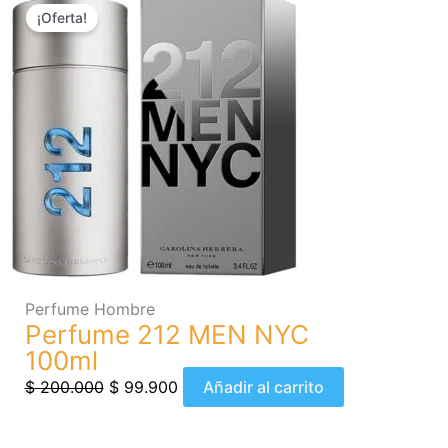
¡Oferta!
precio
precio
original
actual
era:
es:
$ 200.000.
$ 99.900.
Perfume Hombre
Perfume 212 MEN NYC
100ml
$
200.000
$
99.900
Añadir al carrito