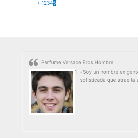
←
1
2
3
4
5
Perfume Versace Eros Hombre
«Soy un hombre exigente
sofisticada que atrae la