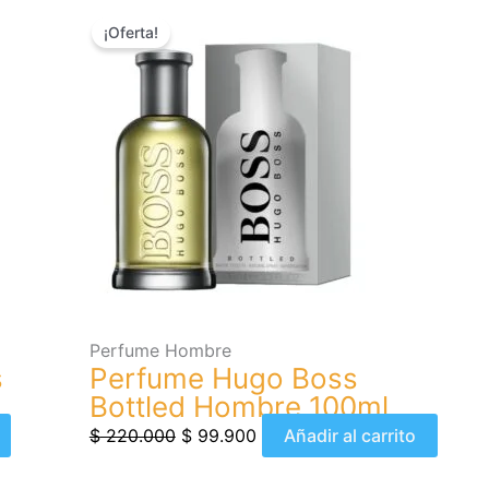
El
El
¡Oferta!
precio
precio
original
actual
era:
es:
$ 220.000.
$ 99.900.
Perfume Hombre
s
Perfume Hugo Boss
Bottled Hombre 100ml
$
220.000
$
99.900
Añadir al carrito
El
El