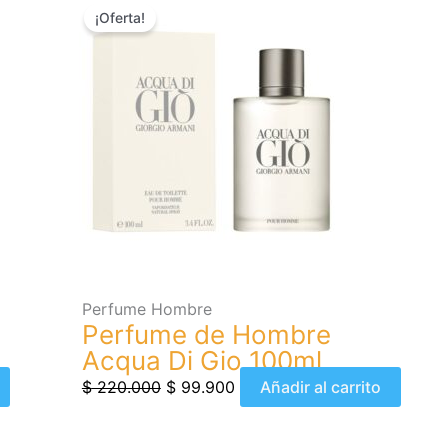
¡Oferta!
precio
precio
original
actual
era:
es:
$ 220.000.
$ 99.900.
Perfume Hombre
u
Perfume de Hombre
Acqua Di Gio 100ml
$
220.000
$
99.900
Añadir al carrito