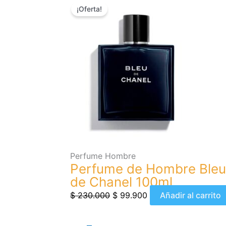
¡Oferta!
precio
precio
original
actual
era:
es:
$ 230.000.
$ 99.900.
Perfume Hombre
Perfume de Hombre Ble
de Chanel 100ml
$
230.000
$
99.900
Añadir al carrito