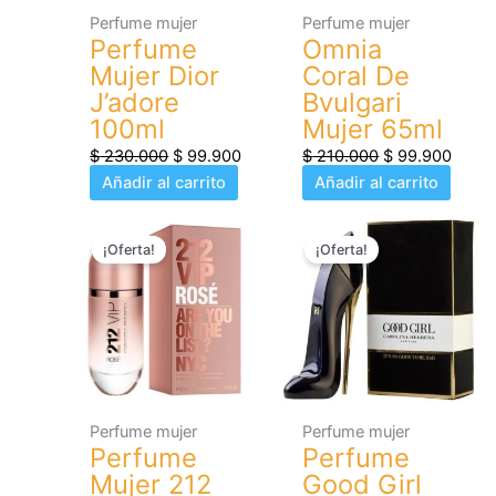
Perfume mujer
Perfume mujer
Perfume
Omnia
Mujer Dior
Coral De
J’adore
Bvulgari
100ml
Mujer 65ml
$
230.000
$
99.900
$
210.000
$
99.900
Añadir al carrito
Añadir al carrito
El
El
El
El
¡Oferta!
¡Oferta!
precio
precio
precio
preci
original
actual
original
actua
era:
es:
era:
es:
$ 240.000.
$ 99.900.
$ 200.000.
$ 99.
Perfume mujer
Perfume mujer
Perfume
Perfume
Mujer 212
Good Girl