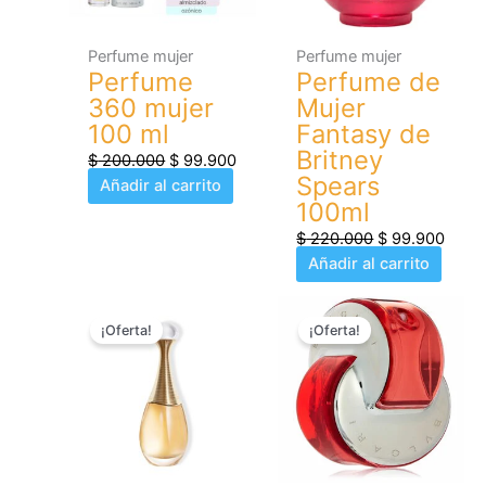
Perfume mujer
Perfume mujer
Perfume
Perfume de
360 mujer
Mujer
100 ml
Fantasy de
Britney
$
200.000
$
99.900
Spears
Añadir al carrito
100ml
$
220.000
$
99.900
Añadir al carrito
El
El
El
El
¡Oferta!
¡Oferta!
precio
precio
precio
preci
original
actual
original
actual
era:
es:
era:
es:
$ 230.000.
$ 99.900.
$ 210.000.
$ 99.