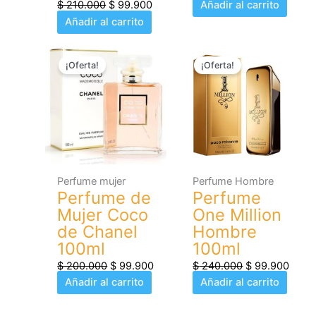
$
210.000
$
99.900
Añadir al carrito
Añadir al carrito
El
El
El
El
¡Oferta!
¡Oferta!
precio
precio
precio
preci
original
actual
original
actua
era:
es:
era:
es:
$ 200.000.
$ 99.900.
$ 240.000.
$ 99.
Perfume mujer
Perfume Hombre
Perfume de
Perfume
Mujer Coco
One Million
de Chanel
Hombre
100ml
100ml
$
200.000
$
99.900
$
240.000
$
99.900
Añadir al carrito
Añadir al carrito