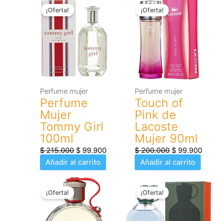
El
El
El
El
¡Oferta!
¡Oferta!
precio
precio
precio
preci
original
actual
original
actua
era:
es:
era:
es:
$ 215.000.
$ 99.900.
$ 200.000.
$ 99.
Perfume mujer
Perfume mujer
Perfume
Touch of
Mujer
Pink de
Tommy Girl
Lacoste
100ml
Mujer 90ml
$
215.000
$
99.900
$
200.000
$
99.900
Añadir al carrito
Añadir al carrito
El
El
El
El
¡Oferta!
¡Oferta!
precio
precio
precio
preci
original
actual
original
actua
era:
es:
era:
es: