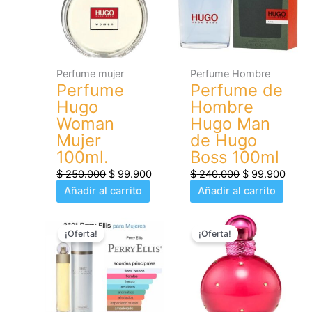
$ 250.000.
$ 99.900.
$ 240.000.
$ 99.
Perfume mujer
Perfume Hombre
Perfume
Perfume de
Hugo
Hombre
Woman
Hugo Man
Mujer
de Hugo
100ml.
Boss 100ml
$
250.000
$
99.900
$
240.000
$
99.900
Añadir al carrito
Añadir al carrito
El
El
El
El
¡Oferta!
¡Oferta!
precio
precio
precio
preci
original
actual
original
actua
era:
es:
era:
es:
$ 200.000.
$ 99.900.
$ 220.000.
$ 99.