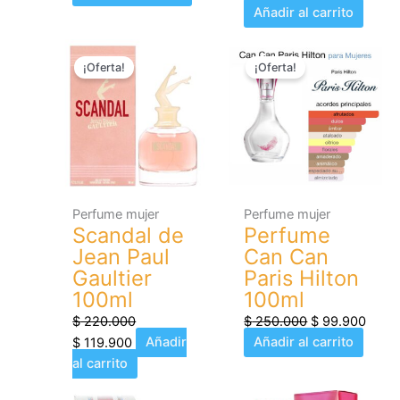
Añadir al carrito
El
El
El
El
¡Oferta!
¡Oferta!
precio
precio
precio
preci
original
actual
original
actua
era:
es:
era:
es:
$ 220.000.
$ 119.900.
$ 250.000.
$ 99.
Perfume mujer
Perfume mujer
Scandal de
Perfume
Jean Paul
Can Can
Gaultier
Paris Hilton
100ml
100ml
$
220.000
$
250.000
$
99.900
$
119.900
Añadir
Añadir al carrito
al carrito