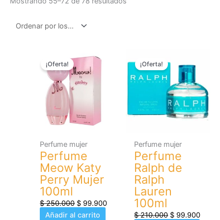
Mostrando 55–72 de 78 resultados
El
El
El
El
¡Oferta!
¡Oferta!
precio
precio
precio
preci
original
actual
original
actual
era:
es:
era:
es:
$ 250.000.
$ 99.900.
$ 210.000.
$ 99.
Perfume mujer
Perfume mujer
Perfume
Perfume
Meow Katy
Ralph de
Perry Mujer
Ralph
100ml
Lauren
100ml
$
250.000
$
99.900
Añadir al carrito
$
210.000
$
99.900