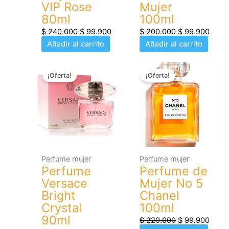
VIP Rose
Mujer
80ml
100ml
$
240.000
$
99.900
$
200.000
$
99.900
Añadir al carrito
Añadir al carrito
El
El
El
El
¡Oferta!
¡Oferta!
precio
precio
precio
preci
original
actual
original
actua
era:
es:
era:
es:
$ 210.000.
$ 99.900.
$ 220.000.
$ 99.
Perfume mujer
Perfume mujer
Perfume
Perfume de
Versace
Mujer No 5
Bright
Chanel
Crystal
100ml
90ml
$
220.000
$
99.900