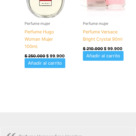
Perfume mujer
Perfume mujer
Perfume Hugo
Perfume Versace
Woman Mujer
Bright Crystal 90ml
100ml.
$
210.000
$
99.900
Añadir al carrito
$
250.000
$
99.900
Añadir al carrito