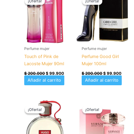
¡Oferta!
¡Oferta!
¡Oferta!
¡Oferta!
original
actual
original
actual
era:
es:
era:
es:
$ 200.000.
$ 99.900.
$ 200.000.
$ 99.
Perfume mujer
Perfume mujer
Touch of Pink de
Perfume Good Girl
Lacoste Mujer 90ml
Mujer 100ml
$
200.000
$
99.900
$
200.000
$
99.900
Añadir al carrito
Añadir al carrito
El
El
El
El
precio
precio
precio
precio
¡Oferta!
¡Oferta!
¡Oferta!
¡Oferta!
original
actual
original
actual
era:
es:
era:
es:
$ 250.000.
$ 99.900.
$ 210.000.
$ 99.9