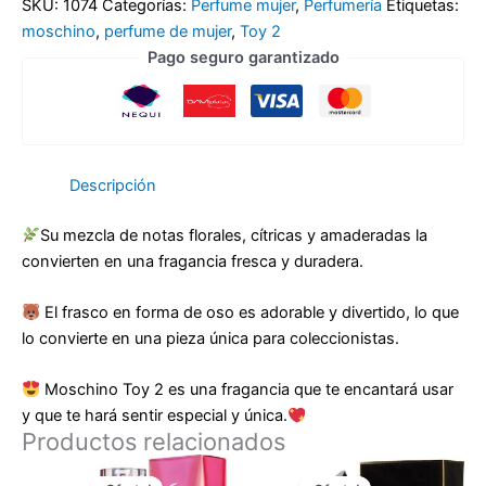
SKU:
1074
Categorías:
Perfume mujer
,
Perfumería
Etiquetas:
moschino
,
perfume de mujer
,
Toy 2
Pago seguro garantizado
Descripción
Su mezcla de notas florales, cítricas y amaderadas la
convierten en una fragancia fresca y duradera.
El frasco en forma de oso es adorable y divertido, lo que
lo convierte en una pieza única para coleccionistas.
Moschino Toy 2 es una fragancia que te encantará usar
y que te hará sentir especial y única.
Productos relacionados
El
El
El
El
precio
precio
precio
precio