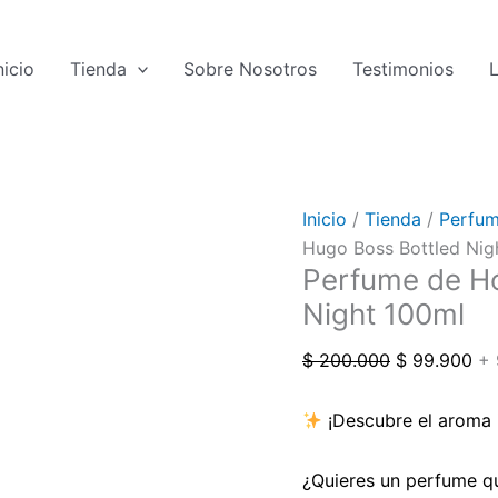
Perfume
El
El
Bottled
de
precio
pre
Night
nicio
Tienda
Sobre Nosotros
Testimonios
Hombre
original
act
100ml
Hugo
era:
es:
cantidad
Boss
$ 200.000.
$ 
Bottled
Night
100ml
Inicio
/
Tienda
/
Perfum
cantidad
Hugo Boss Bottled Nig
Perfume de H
Night 100ml
$
200.000
$
99.900
+ 
¡Descubre el aroma i
¿Quieres un perfume qu