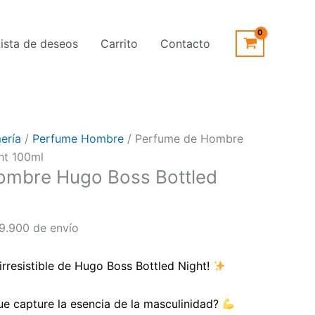
cio
Lista de deseos
Carrito
Contacto
ual
99.900.
ería
/
Perfume Hombre
/ Perfume de Hombre
ht 100ml
ombre Hugo Boss Bottled
9.900 de envío
rresistible de Hugo Boss Bottled Night!
e capture la esencia de la masculinidad?