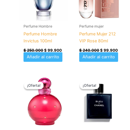
Perfume Hombre
Perfume mujer
Perfume Hombre
Perfume Mujer 212
Invictus 100ml
VIP Rose 80ml
$
250.000
$
99.900
$
240.000
$
99.900
Añadir al carrito
Añadir al carrito
El
El
El
El
precio
precio
precio
precio
¡Oferta!
¡Oferta!
¡Oferta!
¡Oferta!
original
actual
original
actual
era:
es:
era:
es:
$ 220.000.
$ 99.900.
$ 230.000.
$ 99.