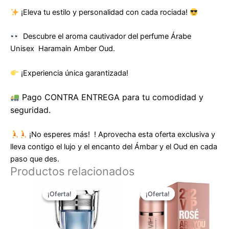
¡Eleva tu estilo y personalidad con cada rociada!
Descubre el aroma cautivador del perfume Árabe
Unisex Haramain Amber Oud.
¡Experiencia única garantizada!
Pago CONTRA ENTREGA para tu comodidad y
seguridad.
¡No esperes más! ! Aprovecha esta oferta exclusiva y
lleva contigo el lujo y el encanto del Ámbar y el Oud en cada
paso que des.
Productos relacionados
El
El
El
El
precio
precio
precio
precio
¡Oferta!
¡Oferta!
¡Oferta!
¡Oferta!
original
actual
original
actual
era:
es:
era:
es:
$ 250.000.
$ 99.900.
$ 240.000.
$ 99.