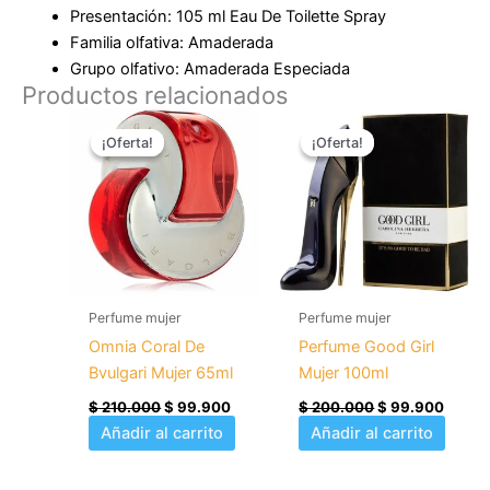
Presentación: 105 ml Eau De Toilette Spray
Familia olfativa: Amaderada
Grupo olfativo: Amaderada Especiada
Productos relacionados
El
El
El
El
precio
precio
precio
precio
¡Oferta!
¡Oferta!
¡Oferta!
¡Oferta!
original
actual
original
actual
era:
es:
era:
es:
$ 210.000.
$ 99.900.
$ 200.000.
$ 99.
Perfume mujer
Perfume mujer
Omnia Coral De
Perfume Good Girl
Bvulgari Mujer 65ml
Mujer 100ml
$
210.000
$
99.900
$
200.000
$
99.900
Añadir al carrito
Añadir al carrito