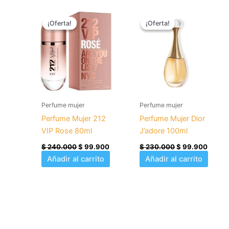
El
El
El
El
precio
precio
precio
precio
¡Oferta!
¡Oferta!
¡Oferta!
¡Oferta!
original
actual
original
actual
era:
es:
era:
es:
$ 240.000.
$ 99.900.
$ 230.000.
$ 99.
Perfume mujer
Perfume mujer
Perfume Mujer 212
Perfume Mujer Dior
VIP Rose 80ml
J’adore 100ml
$
240.000
$
99.900
$
230.000
$
99.900
Añadir al carrito
Añadir al carrito