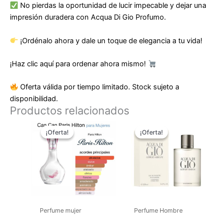
No pierdas la oportunidad de lucir impecable y dejar una
impresión duradera con Acqua Di Gio Profumo.
¡Ordénalo ahora y dale un toque de elegancia a tu vida!
¡Haz clic aquí para ordenar ahora mismo!
Oferta válida por tiempo limitado. Stock sujeto a
disponibilidad.
Productos relacionados
El
El
El
El
precio
precio
precio
precio
¡Oferta!
¡Oferta!
¡Oferta!
¡Oferta!
original
actual
original
actual
era:
es:
era:
es:
$ 250.000.
$ 99.900.
$ 220.000.
$ 99.9
Perfume mujer
Perfume Hombre