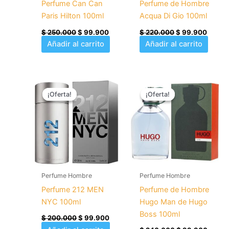
Perfume Can Can
Perfume de Hombre
Paris Hilton 100ml
Acqua Di Gio 100ml
$
250.000
$
99.900
$
220.000
$
99.900
Añadir al carrito
Añadir al carrito
El
El
El
El
precio
precio
precio
precio
¡Oferta!
¡Oferta!
¡Oferta!
¡Oferta!
original
actual
original
actual
era:
es:
era:
es:
$ 200.000.
$ 99.900.
$ 240.000.
$ 99.
Perfume Hombre
Perfume Hombre
Perfume 212 MEN
Perfume de Hombre
NYC 100ml
Hugo Man de Hugo
Boss 100ml
$
200.000
$
99.900