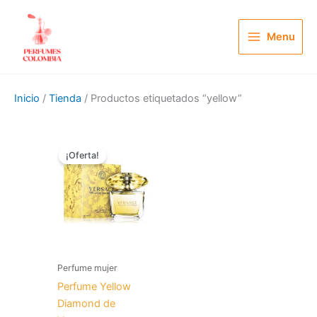
Ir
al
Menu
contenido
Inicio
/
Tienda
/ Productos etiquetados “yellow”
El
El
precio
precio
¡Oferta!
original
actual
era:
es:
$ 240.000.
$ 119.900.
Perfume mujer
Perfume Yellow
Diamond de