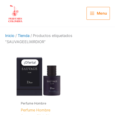
Ir
al
Menu
contenido
Inicio
/
Tienda
/ Productos etiquetados
“SAUVAGEELIXIRDIOR”
El
El
precio
precio
¡Oferta!
original
actual
era:
es:
$ 240.000.
$ 119.900.
Perfume Hombre
Perfume Hombre