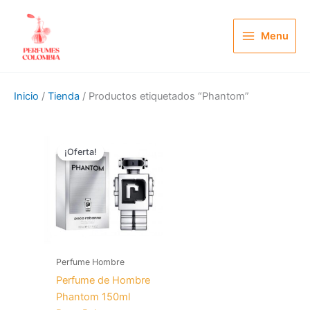
Ir
al
Menu
contenido
Inicio
/
Tienda
/ Productos etiquetados “Phantom”
El
El
precio
precio
¡Oferta!
original
actual
era:
es:
$ 200.000.
$ 119.900.
Perfume Hombre
Perfume de Hombre
Phantom 150ml