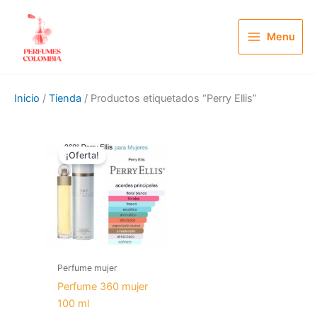
Ir
al
Menu
contenido
Inicio
/
Tienda
/ Productos etiquetados “Perry Ellis”
El
El
precio
precio
¡Oferta!
original
actual
era:
es:
$ 200.000.
$ 99.900.
Perfume mujer
Perfume 360 mujer
100 ml