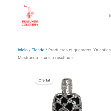
Ir
al
I
contenido
Inicio
/
Tienda
/ Productos etiquetados “Orientica
Mostrando el único resultado
El
El
precio
precio
¡Oferta!
original
actual
era:
es:
$ 240.000.
$ 119.900.