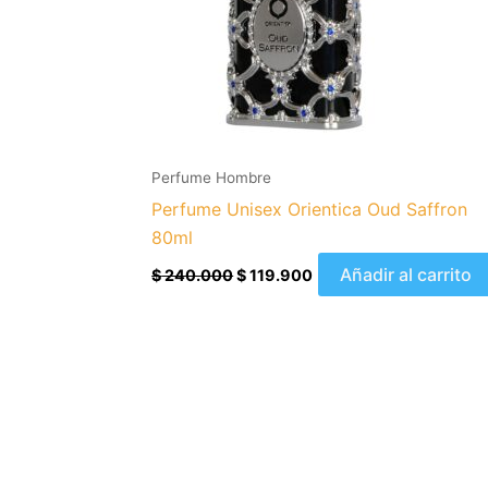
Perfume Hombre
Perfume Unisex Orientica Oud Saffron
80ml
Añadir al carrito
$
240.000
$
119.900