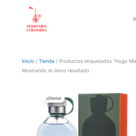
Ir
al
I
contenido
Inicio
/
Tienda
/ Productos etiquetados “Hugo Ma
Mostrando el único resultado
El
El
precio
precio
¡Oferta!
original
actual
era:
es:
$ 240.000.
$ 99.900.