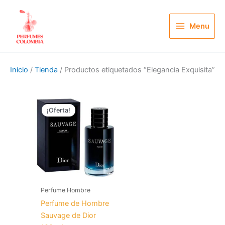
Ir
al
Menu
contenido
Inicio
/
Tienda
/ Productos etiquetados “Elegancia Exquisita”
El
El
precio
precio
¡Oferta!
original
actual
era:
es:
$ 210.000.
$ 99.900.
Perfume Hombre
Perfume de Hombre
Sauvage de Dior