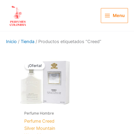
Ir
al
Menu
contenido
Inicio
/
Tienda
/ Productos etiquetados “Creed”
El
El
precio
precio
¡Oferta!
original
actual
era:
es:
$ 300.000.
$ 109.900.
Perfume Hombre
Perfume Creed
Silver Mountain