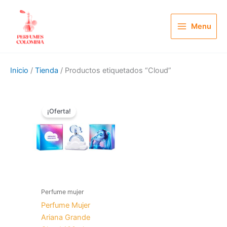
Ir
al
Menu
contenido
Inicio
/
Tienda
/ Productos etiquetados “Cloud”
El
El
precio
precio
¡Oferta!
original
actual
era:
es:
$ 240.000.
$ 119.900.
Perfume mujer
Perfume Mujer
Ariana Grande