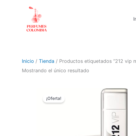
Ir
al
I
contenido
Inicio
/
Tienda
/ Productos etiquetados “212 vip 
Mostrando el único resultado
El
El
precio
precio
¡Oferta!
original
actual
era:
es:
$ 200.000.
$ 99.900.